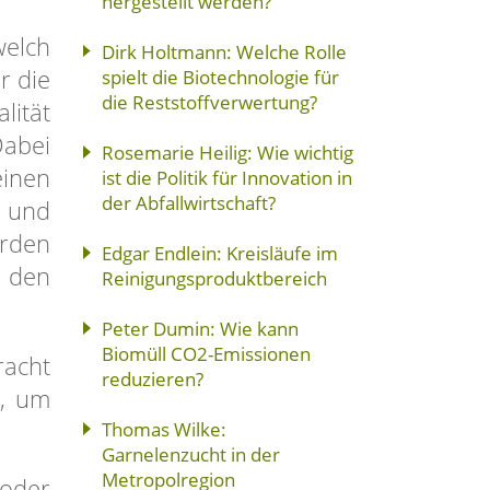
hergestellt werden?
welch
Dirk Holtmann: Welche Rolle
r die
spielt die Biotechnologie für
die Reststoffverwertung?
lität
Dabei
Rosemarie Heilig: Wie wichtig
einen
ist die Politik für Innovation in
der Abfallwirtschaft?
 und
erden
Edgar Endlein: Kreisläufe im
d den
Reinigungsproduktbereich
Peter Dumin: Wie kann
Biomüll CO2-Emissionen
racht
reduzieren?
e, um
Thomas Wilke:
Garnelenzucht in der
Metropolregion
oder