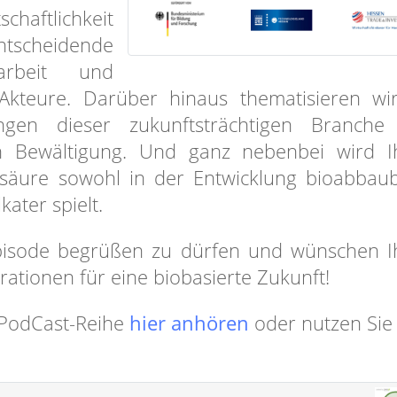
aftlichkeit
ntscheidende
rbeit und
 Akteure. Darüber hinaus thematisieren wi
ungen dieser zukunftsträchtigen Branche
en Bewältigung. Und ganz nebenbei wird 
chsäure sowohl in der Entwicklung bioabbau
ater spielt.
Episode begrüßen zu dürfen und wünschen 
rationen für eine biobasierte Zukunft!
r PodCast-Reihe
hier anhören
oder nutzen Sie