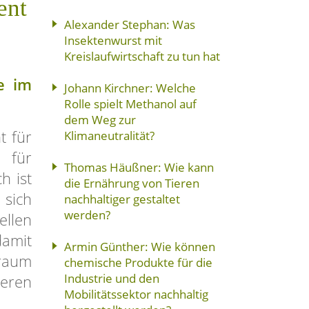
ent
Alexander Stephan: Was
Insektenwurst mit
Kreislaufwirtschaft zu tun hat
e im
Johann Kirchner: Welche
Rolle spielt Methanol auf
dem Weg zur
t für
Klimaneutralität?
 für
Thomas Häußner: Wie kann
h ist
die Ernährung von Tieren
sich
nachhaltiger gestaltet
werden?
llen
amit
Armin Günther: Wie können
raum
chemische Produkte für die
Industrie und den
ren
Mobilitätssektor nachhaltig