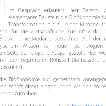
Im Gespräch erläutert Herr Barsch, 
elementarer Baustein die Bioökonomie fü
Transformation hin zu einer Klimaneutra
gnal für die wirtschaftliche Zukunft wirkt. 
ioökonomie-Medaille betrachtet: Auf der 
ogischem Wissen für neue Technologien
en Seite der biogene Ausgangsstoff. Hier w
rch den begrenzten Rohstoff Biomasse un
diskutiert.
 die Bioökonomie nur gemeinsam vorangeb
llschaft direkt eingebunden werden sollt
 voranzutreiben.
r PodCast-Reihe vom Juli 2024
hier anhören