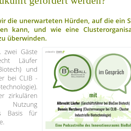
ukunft gefördert werden?
ir die unerwarteten Hürden, auf die ein S
en kann, und wie eine Clusterorganisa
 zu überwinden.
, zwei Gäste
cht Läufer
Biotech) und
r bei CLIB -
chnologie).
 zirkulären
 Nutzung
s Basis für
e.