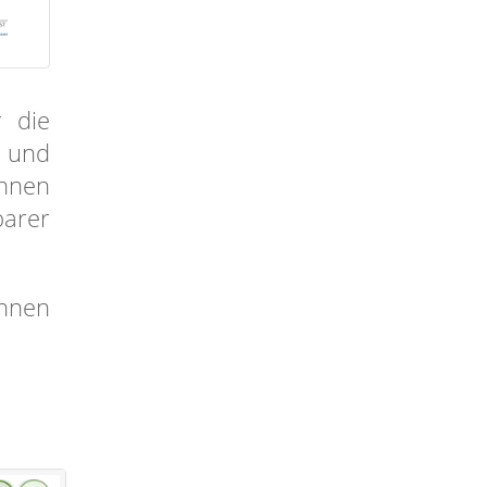
r die
 und
Ihnen
barer
Ihnen