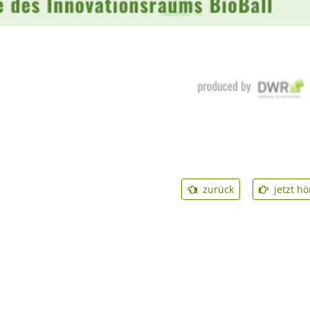
zurück
jetzt hör